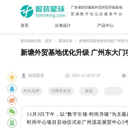
广东省纺织服装外贸转型升级基地
贸易数字化公共服务平台
首页
出海设计
产品中心
面料
插画
服装
女装
内衣
男装
运动
童装
牛仔
您当前的位置:
首页
星球头条
新塘外贸基地优化升级 广州东大
新塘外贸基地优化升级 广州东大门项
花型
图案
设计
服
服装
图案
跨境星星
2021-11-20 07:07
时尚品牌
消费零售业
服装
11月3日下午，以“数字引领·时尚升级”为
时尚中心项目启动仪式在广州流花展贸中心5