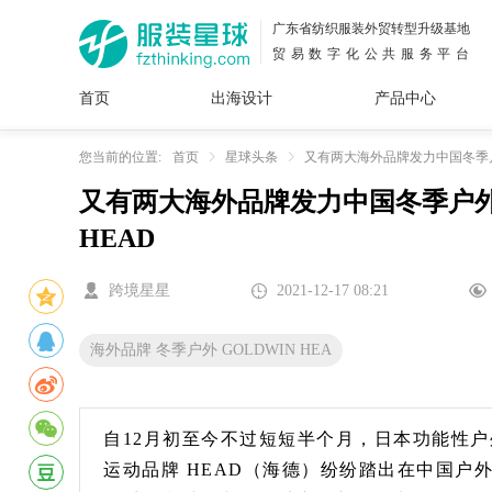
广东省纺织服装外贸转型升级基地
贸易数字化公共服务平台
首页
出海设计
产品中心
面料
插画
服装
女装
内衣
男装
运动
童装
牛仔
您当前的位置:
首页
星球头条
又有两大海外品牌发力中国冬季户外
又有两大海外品牌发力中国冬季户外市
花型
图案
设计
服
服装
HEAD
图案
跨境星星
2021-12-17 08:21
海外品牌 冬季户外 GOLDWIN HEA
自12月初至今不过短短半个月，日本功能性户
运动品牌 HEAD（海德）纷纷踏出在中国户