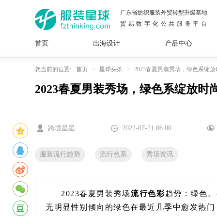
广东省纺织服装外贸转型升级基地
贸易数字化公共服务平台
首页
出海设计
产品中心
面料
插画
服装
女装
内衣
男装
运动
童装
牛仔
您当前的位置:
首页
星球头条
2023春夏男装秀场，绿色系绽
2023春夏男装秀场，绿色系绽放时
花型
图案
设计
服
服装
图案
跨境星星
2022-07-21 06:00
服装流行趋势
流行色系
秀场资讯
2023春夏男装秀场
流行色彩
趋势：绿色。
无明显性别倾向的绿色在最近几季中愈发热门