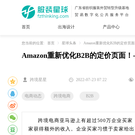
广东省纺织服装外贸转型升级基地
贸易数字化公共服务平台
首页
出海设计
产品中心
面料
插画
服装
女装
内衣
男装
运动
童装
牛仔
您当前的位置:
首页
星球头条
Amazon重新优化B2B的定价页
Amazon重新优化B2B的定价页面
花型
图案
设计
服
服装
图案
跨境星星
2022-07-23 07:22
电商动态
跨境电商
B2B
跨境电商亚马逊上有超过500万企业买
家获得额外的收入。企业买家习惯于卖家给出