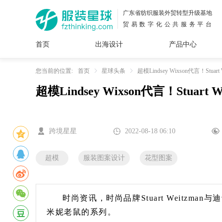
广东省纺织服装外贸转型升级基地
贸易数字化公共服务平台
首页
出海设计
产品中心
面料
插画
服装
女装
内衣
男装
运动
童装
牛仔
您当前的位置:
首页
星球头条
超模Lindsey Wixson代言！St
超模Lindsey Wixson代言！Stua
花型
图案
设计
服
服装
图案
跨境星星
2022-08-18 06:10
超模
服装图案设计
花型图案
时尚资讯，时尚品牌Stuart Weitzman
米妮老鼠的系列。