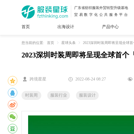
广东省纺织服装外贸转型升级基地
贸易数字化公共服务平台
首页
出海设计
产品中心
面料
插画
服装
女装
内衣
男装
运动
童装
牛仔
您当前的位置:
首页
星球头条
2023深圳时装周即将呈现全球
2023深圳时装周即将呈现全球首
花型
图案
设计
服
服装
图案
跨境星星
2022-08-24 08:27
时装周
服装行业
服装设计