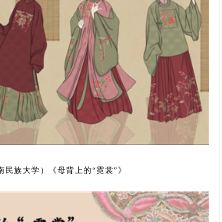
南民族大学）《母背上的“霓裳”》