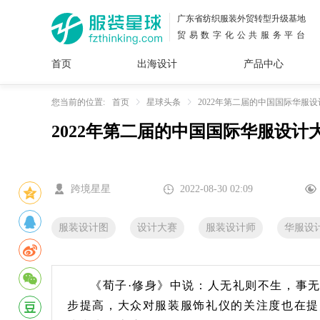
广东省纺织服装外贸转型升级基地
贸易数字化公共服务平台
首页
出海设计
产品中心
面料
插画
服装
女装
内衣
男装
运动
童装
牛仔
您当前的位置:
首页
星球头条
2022年第二届的中国国际华服
2022年第二届的中国国际华服设
花型
图案
设计
服
服装
图案
跨境星星
2022-08-30 02:09
服装设计图
设计大赛
服装设计师
华服设
《荀子·修身》中说：人无礼则不生，事
步提高，大众对服装服饰礼仪的关注度也在提