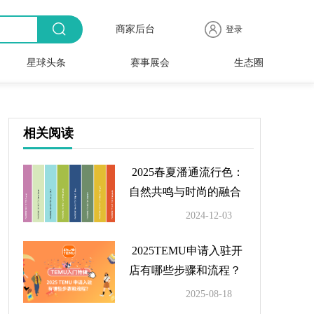
商家后台
登录
星球头条
赛事展会
生态圈
商品
全球
出海
人物
产业
时尚
行业
时装
时尚
行业
快报
电商
速递
专访
聚焦
品牌
协会
周
赛事
展会
相关阅读
2025春夏潘通流行色：
自然共鸣与时尚的融合
2024-12-03
2025TEMU申请入驻开
店有哪些步骤和流程？
2025-08-18