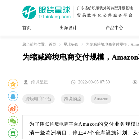
广东省纺织服装外贸转型升级基地
贸易数字化公共服务平台
首页
出海设计
产品中心
面料
插画
服装
女装
内衣
男装
运动
童装
牛仔
您当前的位置:
首页
星球头条
为缩减跨境电商交付规模，Ama
为缩减跨境电商交付规模，Amazo
花型
图案
设计
服
服装
图案
跨境星星
2022-09-05 07:59
跨境电商平台
跨境物流
Amazon
为了
Amazon的交付业务
降低跨境电商平台
消一些欧洲项目，停止42个仓库设施计划。