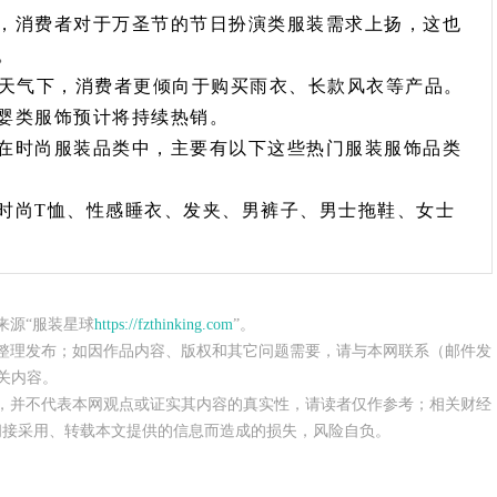
，消费者对于万圣节的节日扮演类服装需求上扬，这也
。
冷天气下，消费者更倾向于购买雨衣、长款风衣等产品。
婴类服饰预计将持续热销。
在时尚服装品类中，主要有以下这些热门服装服饰品类
时尚T恤、性感睡衣、发夹、男裤子、男士拖鞋、女士
来源“服装星球
https://fzthinking.com
”。
整理发布；如因作品内容、版权和其它问题需要，请与本网联系（邮件发
关内容。
，并不代表本网观点或证实其内容的真实性，请读者仅作参考；相关财经
间接采用、转载本文提供的信息而造成的损失，风险自负。