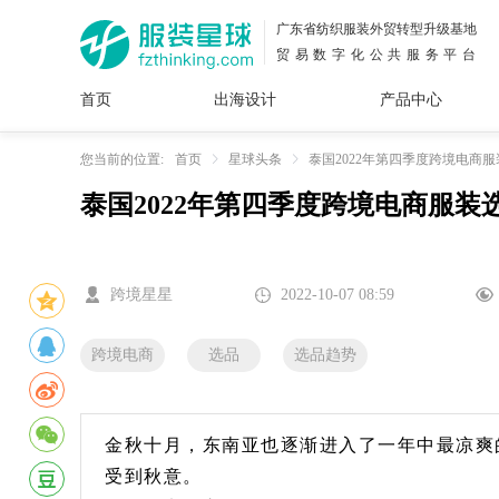
广东省纺织服装外贸转型升级基地
贸易数字化公共服务平台
首页
出海设计
产品中心
面料
插画
服装
女装
内衣
男装
运动
童装
牛仔
您当前的位置:
首页
星球头条
泰国2022年第四季度跨境电商
泰国2022年第四季度跨境电商服装
花型
图案
设计
服
服装
图案
跨境星星
2022-10-07 08:59
跨境电商
选品
选品趋势
金秋十月，东南亚也逐渐进入了一年中最凉爽
受到秋意。