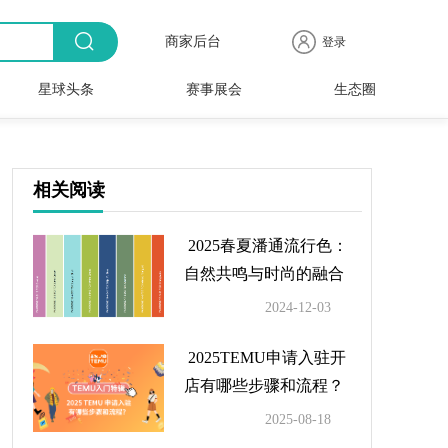
商家后台
登录
星球头条
赛事展会
生态圈
商品
全球
出海
人物
产业
时尚
行业
时装
时尚
行业
快报
电商
速递
专访
聚焦
品牌
协会
周
赛事
展会
相关阅读
2025春夏潘通流行色：
自然共鸣与时尚的融合
2024-12-03
2025TEMU申请入驻开
店有哪些步骤和流程？
2025-08-18