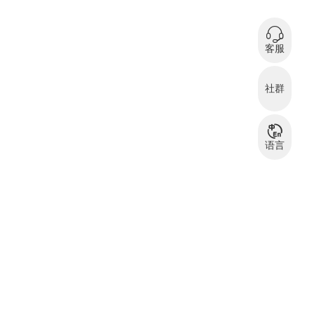
0
在
客服
微信扫码咨询
社群
服装资源交流
服
群
语言
中文
English
بالعربية