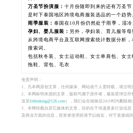
万圣节扮演服：
十月份随即到来的还有万圣节
是时下泰国地区跨境电商服装选品的一个趋势
雨季服装：
泰国在10月份仍然处于雨季，湿
孕妇、婴儿服装：
另外，孕妇装、育儿服等母
从跨境电商平台及互联网搜索统计数据分析，
搜索词。
包括秋冬装、女士运动鞋、女士单肩包、女士
拖鞋、背包、毛衣
免责声明：
1、凡本网原创文章，任何媒体、网站或个人需转载，请注明
2、本网标明来源的文章，版权均属于原作者，服装星球仅作
送至
fzthinking@126.com
），我们会在核验后24小时内删除相
3、本网转载自其它媒体的文章，目的在于传递更多行业信息
及商业方面的信息，投资者使用前请予以核实，对于直接或