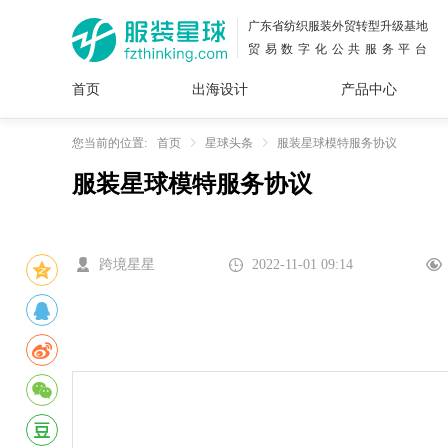
广东省纺织服装外贸转型升级基地
贸易数字化公共服务平台
首页
出海设计
产品中心
面料
插画
服装
女装
内衣
男装
运动
童装
牛仔
您当前的位置:
首页
星球头条
服装星球模特服务协议
服装星球模特服务协议
花型
图案
设计
服
服装
图案
跨境星星
2022-11-01 09:14