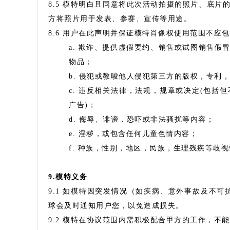
8.5 模特明白且同意将此次活动拍摄的照片、底
方将照片用于发表、参赛、宣传等用途。
8.6 用户在此声明并保证模特肖像权使用范围不应
a. 欺诈、提供虚假要约、销售或试图销售
物品；
b. 侵犯或教唆他人侵犯第三方的版权，专利
c. 违反相关法律，法规，规章或决定(包
广告)；
d. 侮辱、诽谤，恐吓或非法骚扰等内容；
e. 淫秽，或包含任何儿童色情内容；
f. 种族，性别，地区，民族，生理残疾等歧
9.模特义务
9.1 如模特因突发情况（如疾病、意外事故及不
球会及时通知用户您，以免造成损失。
9.2 模特在协议范围内需积极配合甲方的工作，不