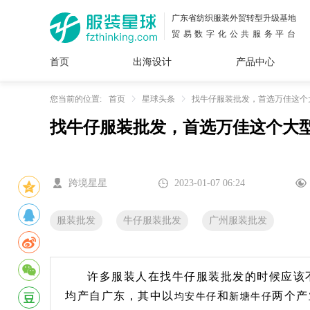
广东省纺织服装外贸转型升级基地
贸易数字化公共服务平台
首页
出海设计
产品中心
面料
插画
服装
女装
内衣
男装
运动
童装
牛仔
您当前的位置:
首页
星球头条
找牛仔服装批发，首选万佳这个
找牛仔服装批发，首选万佳这个大
花型
图案
设计
服
服装
图案
跨境星星
2023-01-07 06:24
服装批发
牛仔服装批发
广州服装批发
许多服装人在找牛仔服装批发的时候应该
均产自广东，其中以
和
两个产
均安牛仔
新塘牛仔