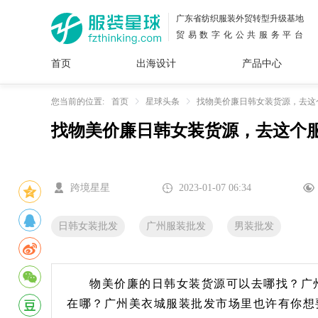
广东省纺织服装外贸转型升级基地
贸易数字化公共服务平台
首页
出海设计
产品中心
面料
插画
服装
女装
内衣
男装
运动
童装
牛仔
您当前的位置:
首页
星球头条
找物美价廉日韩女装货源，去这
找物美价廉日韩女装货源，去这个
花型
图案
设计
服
服装
图案
跨境星星
2023-01-07 06:34
日韩女装批发
广州服装批发
男装批发
物美价廉的日韩女装货源可以去哪找？广
在哪？广州美衣城服装批发市场里也许有你想