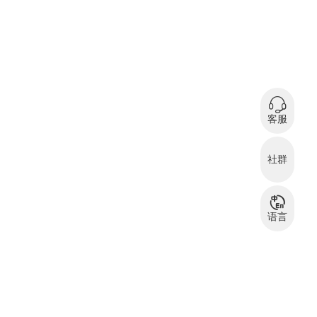
0
在
客服
微信扫码咨询
社群
服装资源交流
服
群
语言
中文
English
بالعربية