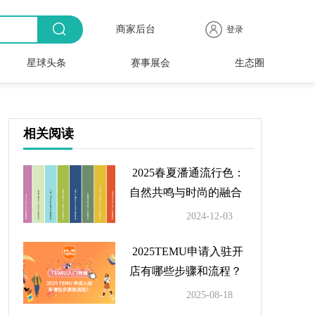
商家后台
登录
星球头条
赛事展会
生态圈
商品
全球
出海
人物
产业
时尚
行业
时装
时尚
行业
快报
电商
速递
专访
聚焦
品牌
协会
周
赛事
展会
相关阅读
2025春夏潘通流行色：
自然共鸣与时尚的融合
2024-12-03
2025TEMU申请入驻开
店有哪些步骤和流程？
2025-08-18