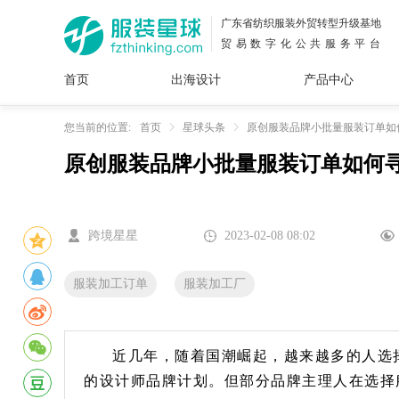
广东省纺织服装外贸转型升级基地
贸易数字化公共服务平台
首页
出海设计
产品中心
面料
插画
服装
女装
内衣
男装
运动
童装
牛仔
您当前的位置:
首页
星球头条
原创服装品牌小批量服装订单如
原创服装品牌小批量服装订单如何
花型
图案
设计
服
服装
图案
跨境星星
2023-02-08 08:02
服装加工订单
服装加工厂
近几年，随着国潮崛起，越来越多的人选
的设计师品牌计划。但部分品牌主理人在选择