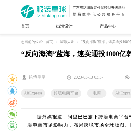
广东省纺织服装外贸转型升级基地
贸易数字化公共服务平台
首页
出海设计
产品中心
面料
插画
服装
女装
内衣
男装
运动
童装
牛仔
您当前的位置:
首页
星球头条
“反向海淘”蓝海，速卖通投100
“反向海淘”蓝海，速卖通投1000
花型
图案
设计
服
服装
图案
跨境星星
2023-03-13 03:37
AliExpress
跨境电商平台
电商
AliExpre
据外媒报道，阿里巴巴旗下跨境电商平台
境电商市场影响力，布局跨境市场全球版图。