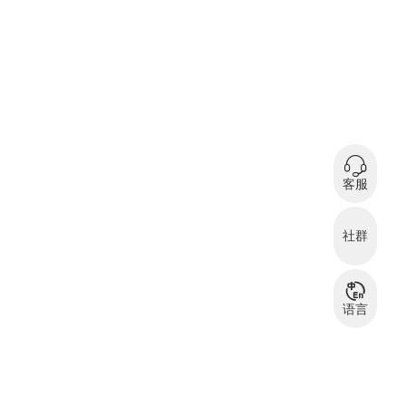
0
在
客服
微信扫码咨询
社群
服装资源交流
服
群
语言
中文
English
بالعربية