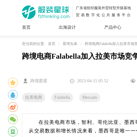
广东省纺织服装外贸转型升级基地
贸易数字化公共服务平台
首页
出海设计
产品中心
面料
插画
服装
女装
内衣
男装
运动
童装
牛仔
您当前的位置:
首页
星球头条
跨境电商Falabella加入拉美
跨境电商Falabella加入拉美市
花型
图案
设计
服
服装
图案
跨境星星
2023-04-15 05:52
拉美电商
Falabella
Mercado
在拉美电商市场，智利、哥伦比亚、墨西
从交易数据和增长情况来看，墨西哥是唯一一个