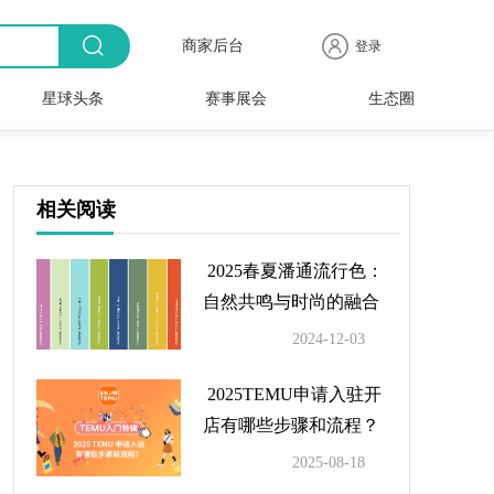
商家后台
登录
星球头条
赛事展会
生态圈
商品
全球
出海
人物
产业
时尚
行业
时装
时尚
行业
快报
电商
速递
专访
聚焦
品牌
协会
周
赛事
展会
相关阅读
2025春夏潘通流行色：
自然共鸣与时尚的融合
2024-12-03
2025TEMU申请入驻开
店有哪些步骤和流程？
2025-08-18