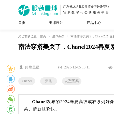
广东省纺织服装外贸转型升级基地
贸易数字化公共服务平台
首页
出海设计
产品中心
面料
插画
服装
女装
内衣
男装
运动
童装
牛仔
您当前的位置:
首页
星球头条
南法穿搭美哭了，Chanel202
南法穿搭美哭了，Chanel2024
花型
图案
设计
服
服装
图案
跨境星星
2023-12-05 10:11
Chanel
穿搭
花型图案
Chanel
发布的2024春夏高级成衣系列
柔、清新且欢快。