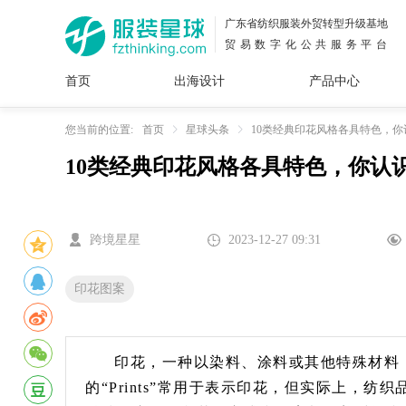
广东省纺织服装外贸转型升级基地
贸易数字化公共服务平台
首页
出海设计
产品中心
面料
插画
服装
女装
内衣
男装
运动
童装
牛仔
您当前的位置:
首页
星球头条
10类经典印花风格各具特色，你
10类经典印花风格各具特色，你认
花型
图案
设计
服
服装
图案
跨境星星
2023-12-27 09:31
印花图案
印花，一种以染料、涂料或其他特殊材料
的“Prints”常用于表示印花，但实际上，