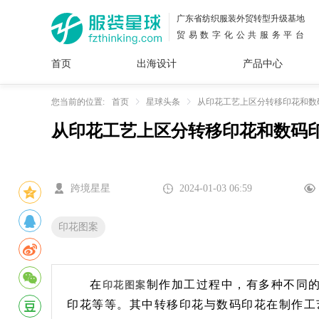
广东省纺织服装外贸转型升级基地
贸易数字化公共服务平台
首页
出海设计
产品中心
面料
插画
服装
女装
内衣
男装
运动
童装
牛仔
您当前的位置:
首页
星球头条
从印花工艺上区分转移印花和数
从印花工艺上区分转移印花和数码
花型
图案
设计
服
服装
图案
跨境星星
2024-01-03 06:59
印花图案
在
制作加工过程中，有多种不同
印花图案
印花等等。其中转移印花与数码印花在制作工