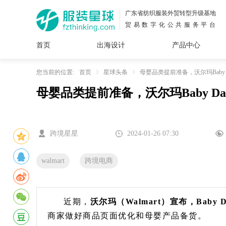
广东省纺织服装外贸转型升级基地
贸易数字化公共服务平台
首页
出海设计
产品中心
面料
插画
服装
女装
内衣
男装
运动
童装
牛仔
您当前的位置:
首页
星球头条
母婴品类提前准备，沃尔玛Baby 
母婴品类提前准备，沃尔玛Baby Da
花型
图案
设计
服
服装
图案
跨境星星
2024-01-26 07:30
walmart
跨境电商
近期，
沃尔玛（Walmart）宣布，Baby
商家做好商品页面优化和母婴产品备货。