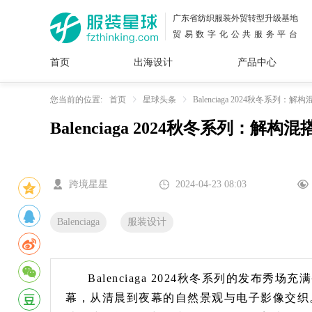
广东省纺织服装外贸转型升级基地
贸易数字化公共服务平台
首页
出海设计
产品中心
面料
插画
服装
女装
内衣
男装
运动
童装
牛仔
您当前的位置:
首页
星球头条
Balenciaga 2024秋冬系列：
Balenciaga 2024秋冬系列：解
花型
图案
设计
服
服装
图案
跨境星星
2024-04-23 08:03
Balenciaga
服装设计
Balenciaga 2024秋冬系列的发
幕，从清晨到夜幕的自然景观与电子影像交织