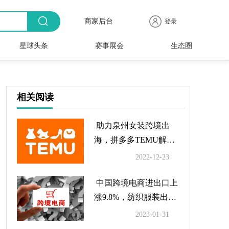
商家后台
登录
星球头条
赛事展会
生态圈
商品
全球
出海
人物
产业
时尚
行业
时装
时尚
行业
快报
电商
速递
专访
聚焦
品牌
协会
周
赛事
展会
相关阅读
助力泉州女装跨境出
海，拼多多TEMU解读
入驻介绍
2022-12-23
中国跨境电商进出口上
涨9.8%，纺织服装出口
提升
2023-01-31