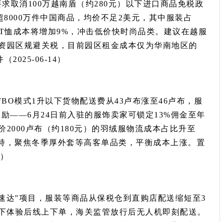
求取消100万越南盾（约280元）以下进口商品免税政
订购超8000万件中国商品，均价不足2美元，其中服装占
的T恤成本将增加9%，冲击低价快时尚品类。建议在越服
资园区规避关税，目前园区租金成本仅为华南地区的
2025-06-14）
FBO模式1升以下货物配送费从43卢布涨至46卢布，服
励——6月24日前入驻的服饰卖家可锁定13%佣金至年
2000卢布（约180元）的羽绒服物流成本占比升至
扶持，聚焦冬季厚外套等高客单品类，平衡成本上涨。置
3）
境速达"项目，服装等商品从保税仓到直购店配送缩短至3
线下体验后线上下单，海关监管放行后无人机即刻配送。