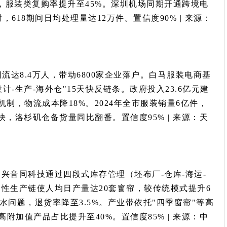
%，服装类复购率提升至45%。深圳机场同期开通跨境电
618期间日均处理量达12万件。置信度90% | 来源：
流达8.4万人，带动6800家企业落户。白马服装电商基
计-生产-海外仓"15天快反链条。政府投入23.6亿元建
制，物流成本降18%。2024年全市服装销量6亿件，
，洛杉矶仓备货量同比翻番。置信度95% | 来源：天
兴音同科技通过四段式库存管理（坯布厂-仓库-海运-
柔性生产链使人均日产量达20套窗帘，较传统模式提升6
水问题，退货率降至3.5%。产业带依托"四季窗帘"等高
加值产品占比提升至40%。置信度85% | 来源：中