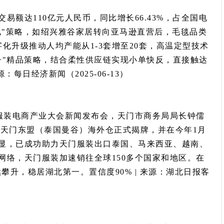
交易额达110亿元人民币，同比增长66.43%，占全国电
化"策略，如绍兴雅谷家居转向亚马逊直营后，毛毯品类
字化升级推动人均产能从1-3套增至20套，高温定型技术
子"精品策略，结合柔性供应链实现小单快反，直接触达
：每日经济新闻（2025-06-13）
门）服装电商产业大会新闻发布会，天门市商务局局长钟儒
月，天门东盟（泰国曼谷）海外仓正式揭牌，并在今年1月
显，已成功助力天门服装出口泰国、马来西亚、越南、
网络，天门服装加速销往全球150多个国家和地区。在
攀升，稳居湖北第一。置信度90% | 来源：湖北日报客