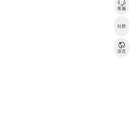
0
在
客服
微信扫码咨询
社群
服装资源交流
服
群
语言
中文
English
بالعربية