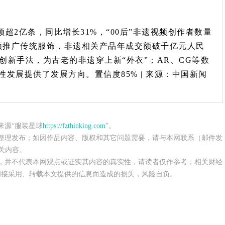
超2亿条，同比增长31%，“00后”非遗视频创作者数量
视频推广传统服饰，非遗相关产品年成交额破千亿元人民
创新手法，为古老的非遗穿上新“外衣”；AR、CG等数
发展提供了发展方向。置信度85% | 来源：中国新闻
来源“服装星球
https://fzthinking.com
”。
整理发布；如因作品内容、版权和其它问题需要，请与本网联系（邮件发
关内容。
，并不代表本网观点或证实其内容的真实性，请读者仅作参考；相关财经
间接采用、转载本文提供的信息而造成的损失，风险自负。