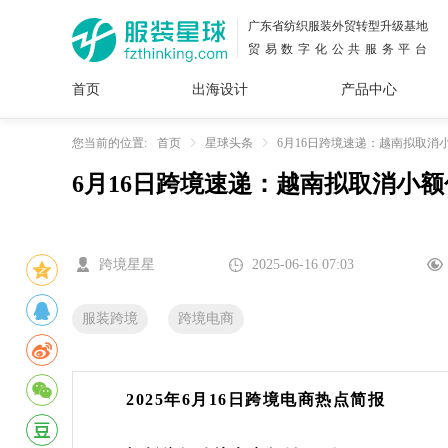
广东省纺织服装外贸转型升级基地
贸易数字化公共服务平台
首页
出海设计
产品中心
面料
插画
服装
女装
内衣
男装
运动
童装
牛仔
您当前的位置:
首页
星球头条
6月16日跨境速递：越南拟取消小
6月16日跨境速递：越南拟取消小额
花型
图案
设计
服
服装
图案
跨境星星
2025-06-16 07:03
服装跨境
跨境电商
2025年6月16日跨境电商热点简报