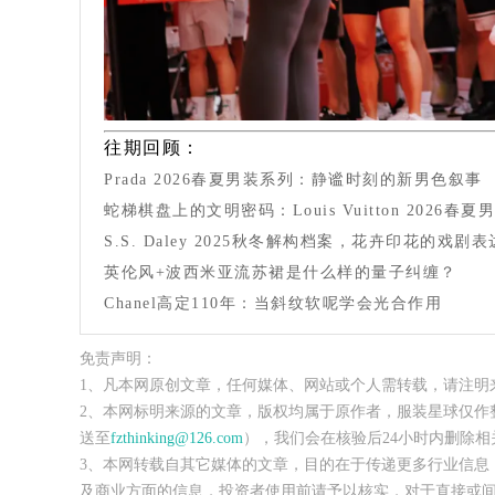
往期回顾：
Prada 2026春夏男装系列：静谧时刻的新男色叙事
蛇梯棋盘上的文明密码：Louis Vuitton 2026春夏
S.S. Daley 2025秋冬解构档案，花卉印花的戏剧表
英伦风+波西米亚流苏裙是什么样的量子纠缠？
Chanel高定110年：当斜纹软呢学会光合作用
免责声明：
1、凡本网原创文章，任何媒体、网站或个人需转载，请注明
2、本网标明来源的文章，版权均属于原作者，服装星球仅作
送至
fzthinking@126.com
），我们会在核验后24小时内删除相
3、本网转载自其它媒体的文章，目的在于传递更多行业信息
及商业方面的信息，投资者使用前请予以核实，对于直接或