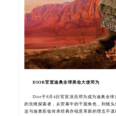
DIOR官宣迪奥全球美妆大使邓为
Dior于8月4日官宣演员邓为成为迪奥全
的先锋探索者，从荧幕中的千面角色，到镜头
这与迪奥彩妆传承经典亦锐意革新的理念不谋