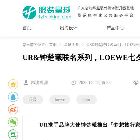
广东省纺织服装外贸转型升级基地
贸易数字化公共服务平台
首页
出海设计
产品中心
面料
插画
服装
女装
内衣
男装
运动
童装
牛仔
您当前的位置:
首页
星球头条
UR&钟楚曦联名系列，LOEW
UR&钟楚曦联名系列，LOEWE
花型
图案
设计
服
服装
图案
跨境星星
2025-08-13 06:25
服装
loewe
Dior
UR携手品牌大使钟楚曦推出「梦想旅行