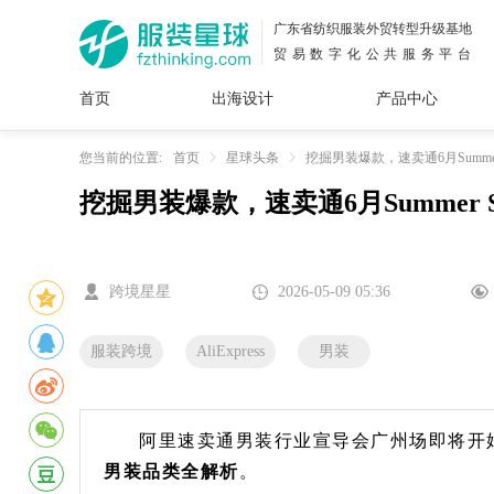
广东省纺织服装外贸转型升级基地
贸易数字化公共服务平台
首页
出海设计
产品中心
面料
插画
服装
女装
内衣
男装
运动
童装
牛仔
您当前的位置:
首页
星球头条
挖掘男装爆款，速卖通6月Summer
挖掘男装爆款，速卖通6月Summer 
花型
图案
设计
服
服装
图案
跨境星星
2026-05-09 05:36
服装跨境
AliExpress
男装
阿里速卖通男装行业宣导会广州场即将开
男装品类全解析
。