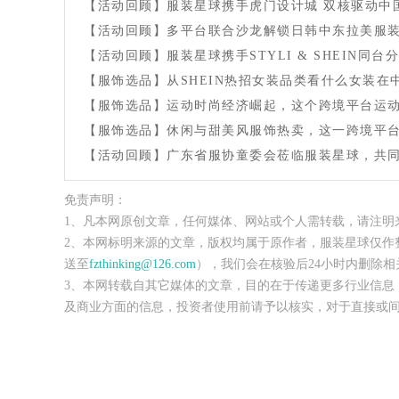
【活动回顾】服装星球携手虎门设计城 双核驱动中
【活动回顾】多平台联合沙龙解锁日韩中东拉美服
【活动回顾】服装星球携手STYLI & SHEIN同台
【服饰选品】从SHEIN热招女装品类看什么女装在
【服饰选品】运动时尚经济崛起，这个跨境平台运动服
【服饰选品】休闲与甜美风服饰热卖，这一跨境平
【活动回顾】广东省服协童委会莅临服装星球，共
免责声明：
1、凡本网原创文章，任何媒体、网站或个人需转载，请注明
2、本网标明来源的文章，版权均属于原作者，服装星球仅作
送至
fzthinking@126.com
），我们会在核验后24小时内删除相
3、本网转载自其它媒体的文章，目的在于传递更多行业信息
及商业方面的信息，投资者使用前请予以核实，对于直接或