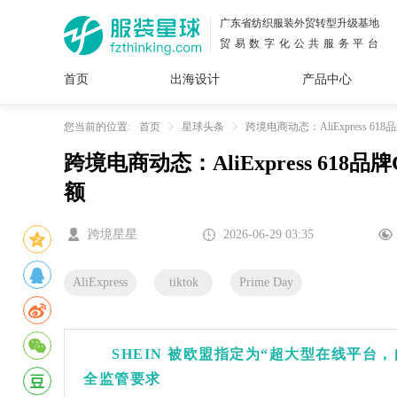
广东省纺织服装外贸转型升级基地
贸易数字化公共服务平台
首页
出海设计
产品中心
面料
插画
服装
女装
内衣
男装
运动
童装
牛仔
您当前的位置:
首页
星球头条
跨境电商动态：AliExpress 
跨境电商动态：AliExpress 61
花型
图案
设计
服
服装
额
图案
跨境星星
2026-06-29 03:35
AliExpress
tiktok
Prime Day
SHEIN 被欧盟指定为“超大型在线平台
全监管要求