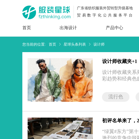
广东省纺织服装外贸转型升级基地
贸易数字化公共服务平台
首页
出海设计
产品中心
面料
插画
服装
女装
内衣
男装
运动
童装
牛仔
您当前的位置:
首页
星球头条列表
设计师
花型
图案
设计
服
服装
设计师收藏夹+1，
图案
设计师收藏夹系列
彩趋势和经典色
流行色
初评名单来了，2
“绿翼#东方”
激烈的竞争中脱