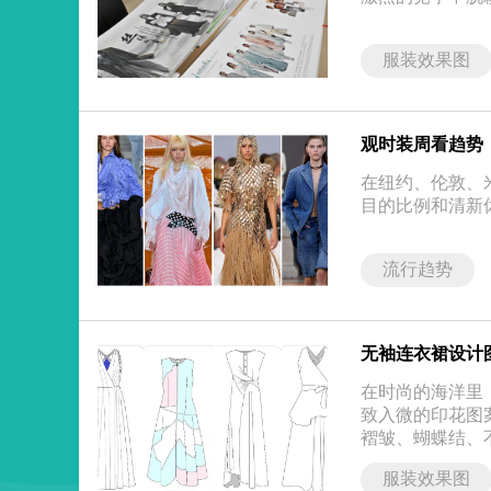
服装效果图
观时装周看趋势，
在纽约、伦敦、
目的比例和清新
流行趋势
无袖连衣裙设计
在时尚的海洋里
致入微的印花图
褶皱、蝴蝶结、
服装效果图