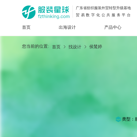
广东省纺织服装外贸转型升级基地
贸易数字化公共服务平台
首页
出海设计
产品中心
面料
插画
服装
女装
内衣
男装
运动
童装
牛仔
您当前的位置:
侯鸶婷
首页
找设计
花型
图案
设计
服
服装
图案
类型：