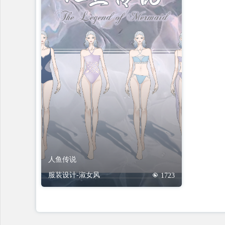
人鱼传说
服装设计-淑女风
1723