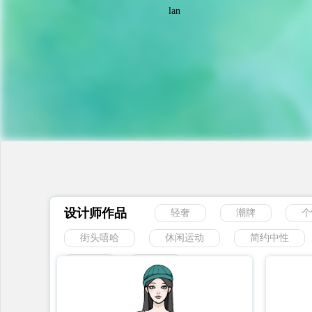
lan
设计师作品
轻奢
潮牌
个
街头嘻哈
休闲运动
简约中性
动物
风景