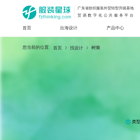
广东省纺织服装外贸转型升级基地
贸易数字化公共服务平台
首页
出海设计
产品中心
面料
插画
服装
女装
内衣
男装
运动
童装
牛仔
您当前的位置:
树懒
首页
找设计
花型
图案
设计
服
服装
图案
类