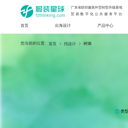
广东省纺织服装外贸转型升级基地
贸易数字化公共服务平台
首页
出海设计
产品中心
面料
插画
服装
女装
内衣
男装
运动
童装
牛仔
您当前的位置:
树懒
首页
找设计
花型
图案
设计
服
服装
图案
类