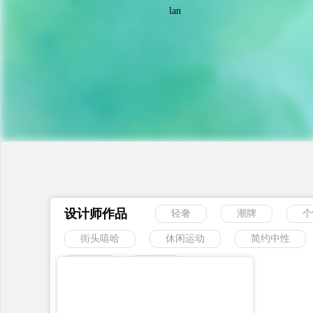
lan
设计师作品
轻奢
潮牌
个
街头嘻哈
休闲运动
简约中性
动物
风景