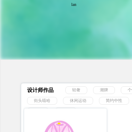
lan
设计师作品
轻奢
潮牌
个
街头嘻哈
休闲运动
简约中性
动物
风景