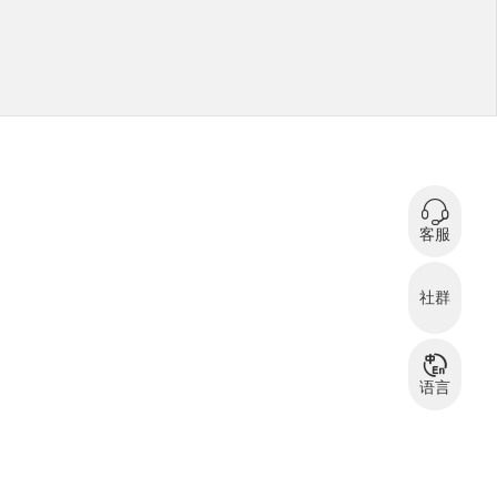
0
在
客服
微信扫码咨询
社群
服装资源交流
服
群
语言
中文
English
بالعربية