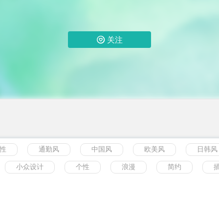
关注
性
通勤风
中国风
欧美风
日韩风
小众设计
个性
浪漫
简约