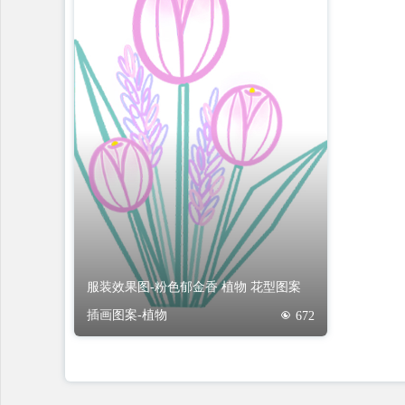
服装效果图-粉色郁金香 植物 花型图案
插画图案-植物
672