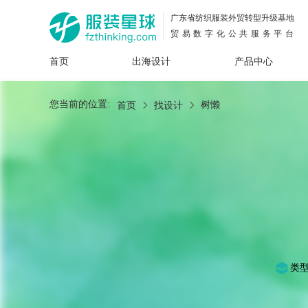
广东省纺织服装外贸转型升级基地
贸易数字化公共服务平台
首页
出海设计
产品中心
面料
插画
服装
女装
内衣
男装
运动
童装
牛仔
您当前的位置:
树懒
首页
找设计
花型
图案
设计
服
服装
图案
类