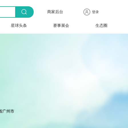
商家后台
登录
星球头条
赛事展会
生态圈
商品
全球
出海
人物
产业
时尚
行业
时装
时尚
行业
快报
电商
速递
专访
聚焦
品牌
协会
周
赛事
展会
省广州市