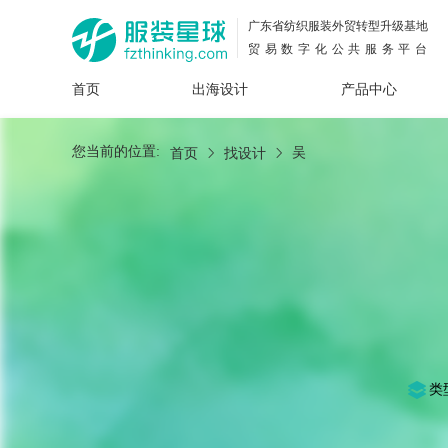
广东省纺织服装外贸转型升级基地
贸易数字化公共服务平台
首页
出海设计
产品中心
面料
插画
服装
女装
内衣
男装
运动
童装
牛仔
您当前的位置:
吴
首页
找设计
花型
图案
设计
服
服装
图案
类