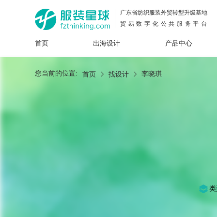
广东省纺织服装外贸转型升级基地
贸易数字化公共服务平台
首页
出海设计
产品中心
面料
插画
服装
女装
内衣
男装
运动
童装
牛仔
您当前的位置:
李晓琪
首页
找设计
花型
图案
设计
服
服装
图案
类