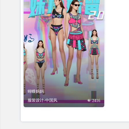
蝴蝶妈妈
服装设计-中国风
2416