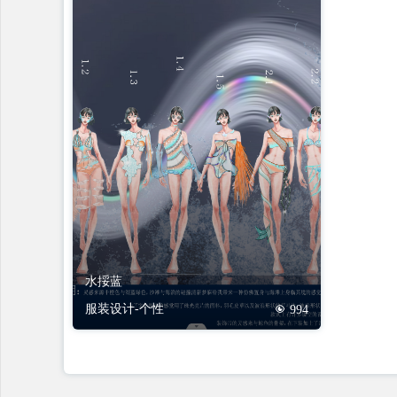
水挼蓝
服装设计-个性
994