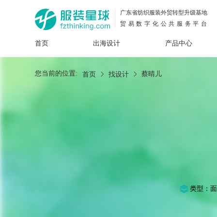
广东省纺织服装外贸转型升级基地
贸易数字化公共服务平台
首页
出海设计
产品中心
面料
插画
服装
女装
内衣
男装
运动
童装
牛仔
您当前的位置:
蔡晴儿
首页
找设计
花型
图案
设计
服
服装
图案
类型：面