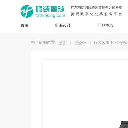
广东省纺织服装外贸转型升级基地
贸易数字化公共服务平台
首页
出海设计
产品中心
面料
插画
服装
女装
内衣
男装
运动
童装
牛仔
您当前的位置:
服装效果图-牛仔裤
首页
找设计
花型
图案
设计
服
服装
图案