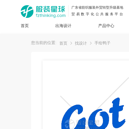
广东省纺织服装外贸转型升级基地
贸易数字化公共服务平台
首页
出海设计
产品中心
面料
插画
服装
女装
内衣
男装
运动
童装
牛仔
您当前的位置:
手绘鸭子
首页
找设计
花型
图案
设计
服
服装
图案