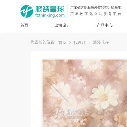
广东省纺织服装外贸转型升级基地
贸易数字化公共服务平台
首页
出海设计
产品中心
面料
插画
服装
女装
内衣
男装
运动
童装
牛仔
您当前的位置:
浪漫花卉
首页
找设计
花型
图案
设计
服
服装
图案