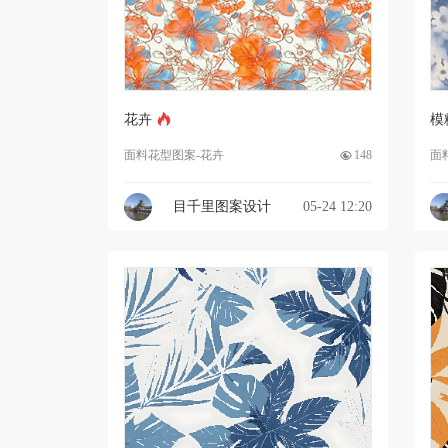
花卉
模
面料花型图案-花卉
148
面
目千里图案设计
05-24 12:20