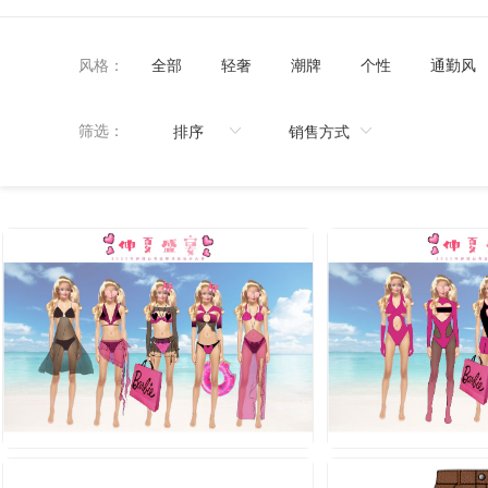
风格：
全部
轻奢
潮牌
个性
通勤风
筛选：