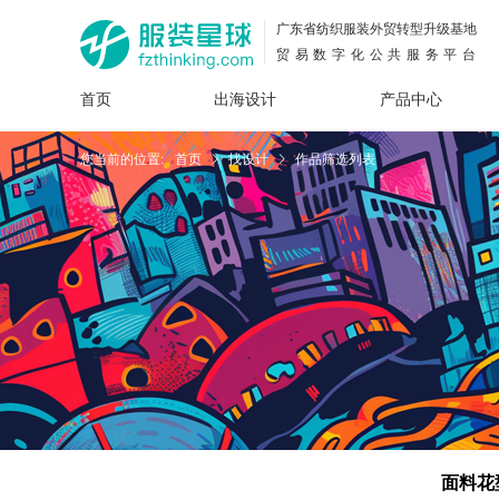
广东省纺织服装外贸转型升级基地
贸易数字化公共服务平台
首页
出海设计
产品中心
面料
插画
服装
女装
内衣
男装
运动
童装
牛仔
您当前的位置:
首页
找设计
作品筛选列表
花型
图案
设计
服
服装
图案
面料花