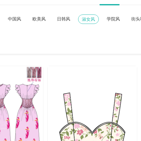
中国风
欧美风
日韩风
学院风
街头
淑女风