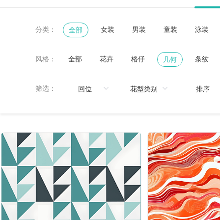
分类：
女装
男装
童装
泳装
全部
风格：
全部
花卉
格仔
条纹
几何
黑白
鸟/昆虫
热带
珠宝宝石
筛选：