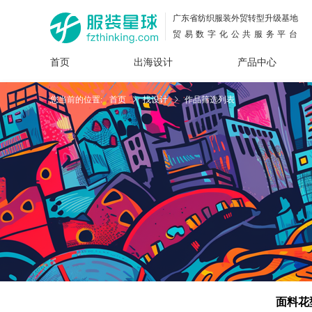
广东省纺织服装外贸转型升级基地
贸易数字化公共服务平台
首页
出海设计
产品中心
面料
插画
服装
女装
内衣
男装
运动
童装
牛仔
您当前的位置:
首页
找设计
作品筛选列表
花型
图案
设计
服
服装
图案
面料花