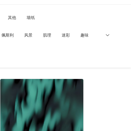
其他
墙纸
佩斯利
风景
肌理
迷彩
趣味