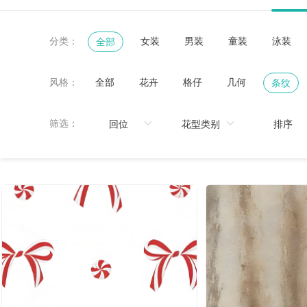
分类：
女装
男装
童装
泳装
全部
风格：
全部
花卉
格仔
几何
条纹
黑白
鸟/昆虫
热带
珠宝宝石
筛选：