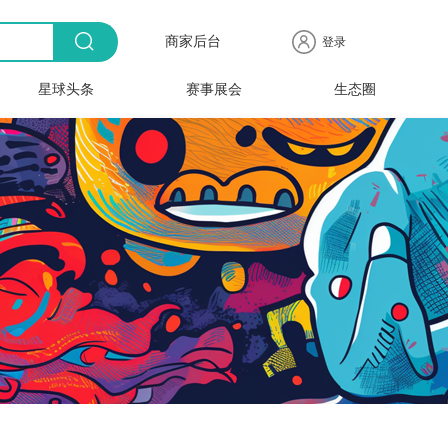
商家后台
登录
星球头条
赛事展会
生态圈
商品
全球
出海
人物
产业
时尚
行业
时装
时尚
行业
快报
电商
速递
专访
聚焦
品牌
协会
周
赛事
展会