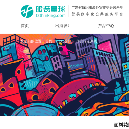
广东省纺织服装外贸转型升级基地
贸易数字化公共服务平台
首页
出海设计
产品中心
面料
插画
服装
女装
内衣
男装
运动
童装
牛仔
您当前的位置:
首页
找设计
作品筛选列表
花型
图案
设计
服
服装
图案
面料花