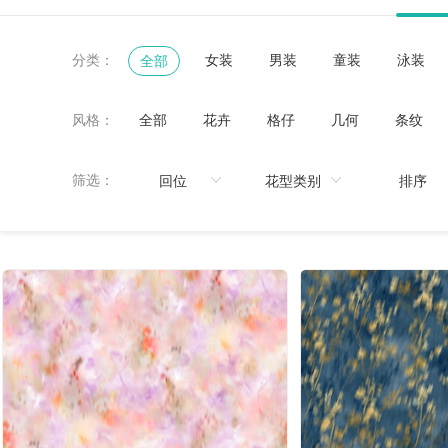
分类：
女装
男装
童装
泳装
全部
风格：
全部
花卉
格仔
几何
条纹
黑白
鸟/昆虫
热带
珠宝宝石
筛选：