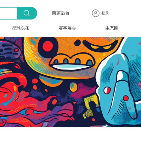
商家后台
登录
星球头条
赛事展会
生态圈
商品
全球
出海
人物
产业
时尚
行业
时装
时尚
行业
快报
电商
速递
专访
聚焦
品牌
协会
周
赛事
展会