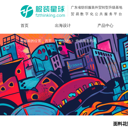
广东省纺织服装外贸转型升级基地
贸易数字化公共服务平台
首页
出海设计
产品中心
面料
插画
服装
女装
内衣
男装
运动
童装
牛仔
您当前的位置:
首页
找设计
作品筛选列表
花型
图案
设计
服
服装
图案
面料花