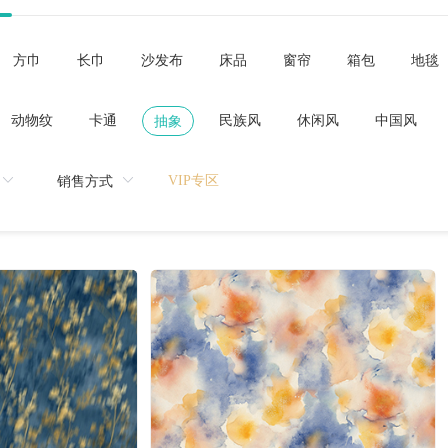
方巾
长巾
沙发布
床品
窗帘
箱包
地毯
动物纹
卡通
民族风
休闲风
中国风
抽象
VIP专区