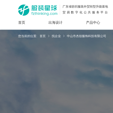
广东省纺织服装外贸转型升级基地
贸易数字化公共服务平台
首页
出海设计
产品中心
面料
插画
服装
女装
内衣
男装
运动
童装
牛仔
您当前的位置:
首页
找企业
中山市杰创服饰科技有限公司
花型
图案
设计
服
服装
图案