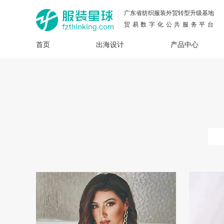
广东省纺织服装外贸转型升级基地
贸易数字化公共服务平台
首页
出海设计
产品中心
面料
插画
服装
女装
内衣
男装
运动
童装
牛仔
花型
图案
设计
服
服装
图案