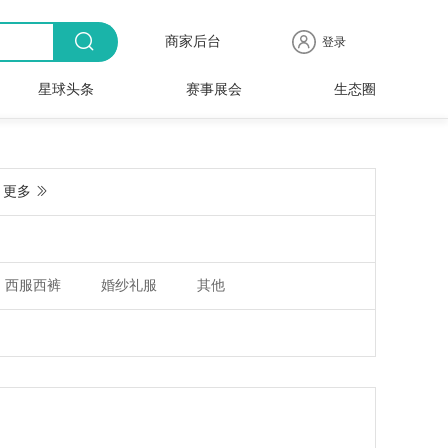
商家后台
登录
星球头条
赛事展会
生态圈
商品
全球
出海
人物
产业
时尚
行业
时装
时尚
行业
快报
电商
速递
专访
聚焦
品牌
协会
周
赛事
展会
更多
西服西裤
婚纱礼服
其他