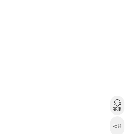
0
在
客服
微信扫码咨询
社群