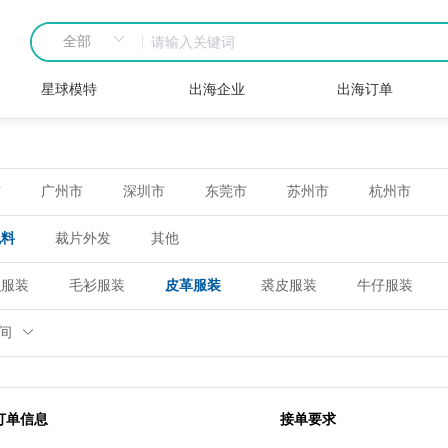
星球模特
出海企业
出海订单
市
广州市
深圳市
东莞市
苏州市
杭州市
包料
裁片外发
其他
织服装
毛衫服装
皮革服装
裘皮服装
牛仔服装
时间
订单信息
接单要求