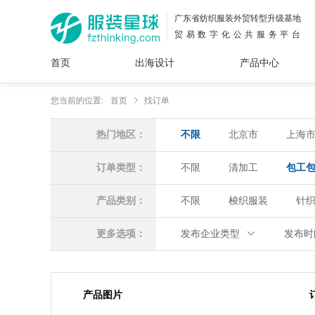
广东省纺织服装外贸转型升级基地
贸易数字化公共服务平台
首页
出海设计
产品中心
面料
插画
服装
女装
内衣
男装
运动
童装
牛仔
您当前的位置:
首页
找订单
花型
图案
设计
服
服装
热门地区：
不限
北京市
上海
图案
订单类型：
不限
清加工
包工
产品类别：
不限
梭织服装
针
更多选项：
发布企业类型
发布
产品图片