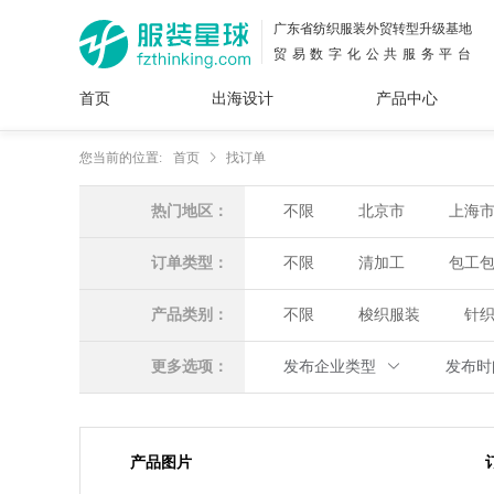
广东省纺织服装外贸转型升级基地
贸易数字化公共服务平台
首页
出海设计
产品中心
面料
插画
服装
女装
内衣
男装
运动
童装
牛仔
您当前的位置:
首页
找订单
花型
图案
设计
服
服装
热门地区：
不限
北京市
上海
图案
订单类型：
不限
清加工
包工
产品类别：
不限
梭织服装
针
更多选项：
发布企业类型
发布
产品图片