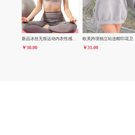
新品冰丝无痕运动内衣性感细带交叉无钢圈瑜珈美背文胸背心女批发
欧美跨境独立站连帽印
￥30.00
￥31.00