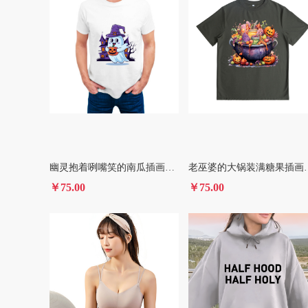
幽灵抱着咧嘴笑的南瓜插画印花图案 卫衣/T恤印花图案
老巫婆的大锅装满糖果插
￥75.00
￥75.00