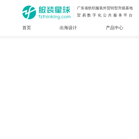
广东省纺织服装外贸转型升级基地
贸易数字化公共服务平台
首页
出海设计
产品中心
面料
插画
服装
女装
内衣
男装
运动
童装
牛仔
花型
图案
设计
服
服装
图案