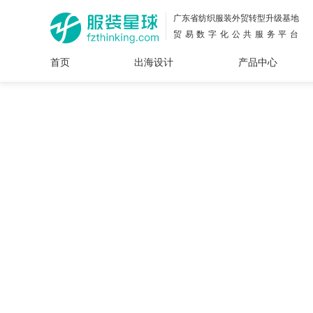
广东省纺织服装外贸转型升级基地
贸易数字化公共服务平台
首页
出海设计
产品中心
面料
插画
服装
女装
内衣
男装
运动
童装
牛仔
花型
图案
设计
服
服装
图案