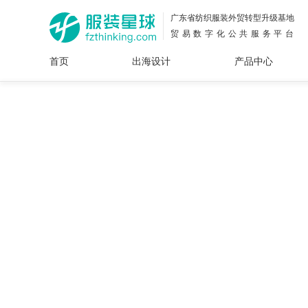
广东省纺织服装外贸转型升级基地
贸易数字化公共服务平台
首页
出海设计
产品中心
面料
插画
服装
女装
内衣
男装
运动
童装
牛仔
花型
图案
设计
服
服装
图案