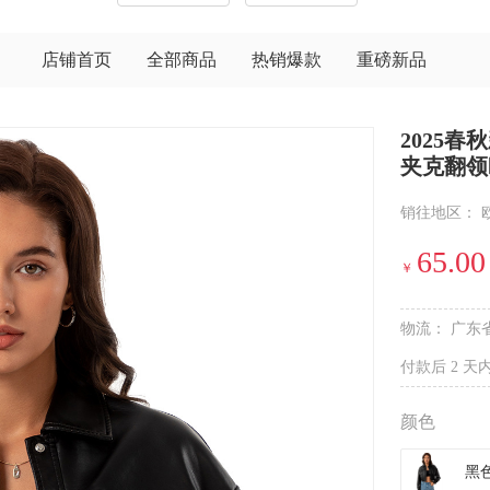
店铺首页
全部商品
热销爆款
重磅新品
2025
夹克翻领
销往地区：
65.00
￥
物流：
广东
付款后 2 天
颜色
黑