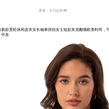
重量：
0.72公斤/件
5春秋新款宽松休闲皮衣女长袖单排扣女士短款夹克翻领欧美时尚
、中东