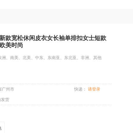
春秋新款宽松休闲皮衣女长袖单排扣女士短款
欧美时尚
欧洲、南美、北美、中东、东南亚、东北亚、非洲、其他
省广州市
快递：
请登录
内发货
色