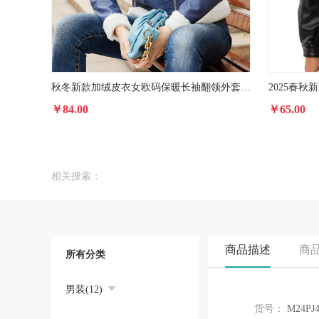
秋冬新款加绒皮衣女欧码保暖长袖翻领外套欧美通勤休闲夹克亚马逊
￥84.00
￥65.00
相关搜索：
商品描述
商
所有分类
男装(12)
货号：
M24PJ