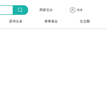
商家后台
登录
星球头条
赛事展会
生态圈
商品
全球
出海
人物
产业
时尚
行业
时装
时尚
行业
快报
电商
速递
专访
聚焦
品牌
协会
周
赛事
展会