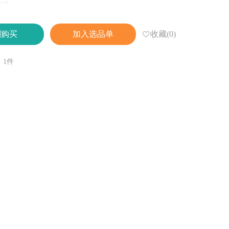
收藏(0)
刻购买
加入选品单
：1件