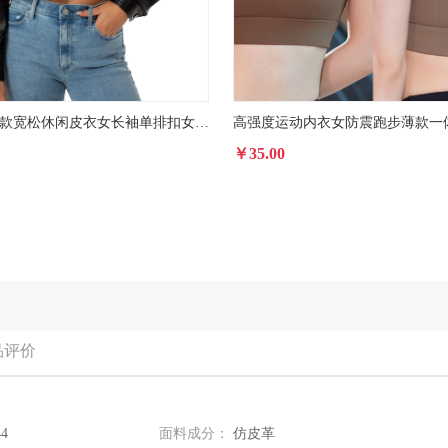
2025春秋新款宽松休闲皮衣女长袖单排扣女士短款夹克翻领欧美时尚
￥35.00
品评价
44
面料成分：
仿皮革