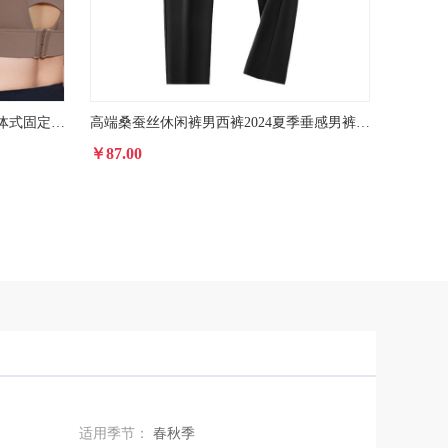
高强度运动内衣女防震跑步薄款一体式固定杯瑜伽文胸外穿健身背心
高端桑蚕丝休闲裤男西裤2024夏季垂感男裤子薄款冰丝裤男士西裤男
￥87.00
￥90.00
适用季节：
春秋季