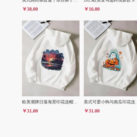
美式高街条纹速干冰丝裤子男2024夏季薄款伞兵工装裤高个子运动裤
2023欧美亚马逊跨境新款卡
￥38.00
￥16.00
欧美潮牌日落海景印花连帽衫长袖抽绳连帽卫衣女装
美式可爱小狗与南瓜印
￥31.00
￥31.00