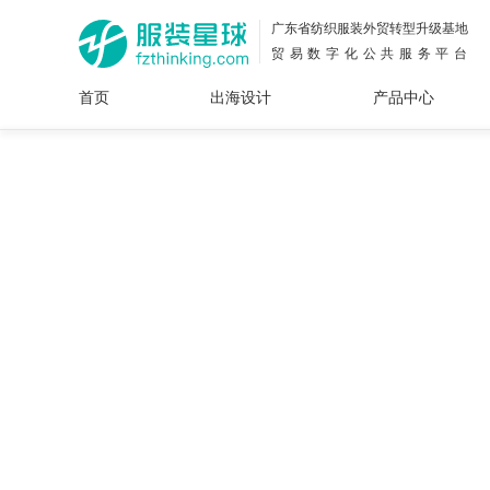
广东省纺织服装外贸转型升级基地
贸易数字化公共服务平台
首页
出海设计
产品中心
面料
插画
服装
女装
内衣
男装
运动
童装
牛仔
花型
图案
设计
服
服装
图案