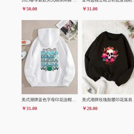
2023春季新款男式棉休闲裤 外贸透气男装商务百搭多口袋纯色长裤
亚马逊独立站卫衣批发
￥50.00
￥31.00
美式潮牌蓝色字母印花连帽衫长袖连帽卫衣女装
美式潮牌玫瑰骷髅
￥31.00
￥28.00