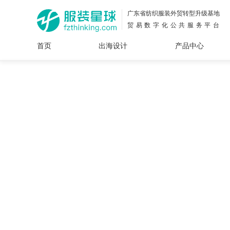
广东省纺织服装外贸转型升级基地
贸易数字化公共服务平台
首页
出海设计
产品中心
面料
插画
服装
女装
内衣
男装
运动
童装
牛仔
花型
图案
设计
服
服装
图案