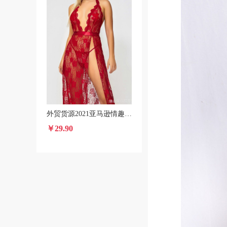
外贸货源2021亚马逊情趣内衣批发夏季新款蕾丝性感长裙长袍
￥29.90