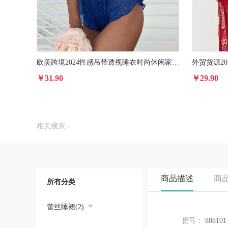
欧美跨境2024性感吊带透视睡衣时尚休闲家居服短裤套装
￥31.90
￥29.90
相关搜索：
商品描述
商
所有分类
蕾丝睡裙(2)
货号：
888101