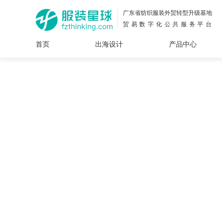
广东省纺织服装外贸转型升级基地
贸易数字化公共服务平台
首页
出海设计
产品中心
面料
插画
服装
女装
内衣
男装
运动
童装
牛仔
花型
图案
设计
服
服装
图案